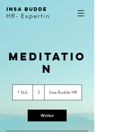
Insa Budde
HR- Expertin
Meditatio
n
5
1 Std.
1
5
Insa Budde HR
S
t
d
Weiter